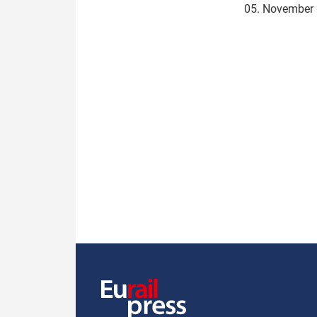
05. November
Politik
Fahrzeuge
Verbände: Wer spricht für
Infrastrukt
wen?
ÖPNV
Marktplatz: Wer macht was?
Start-Up-Check
Thema des Monats
Dossier: Generalsanierung
Dossier: ETCS
Dossier:
Stellwerksbesetzung