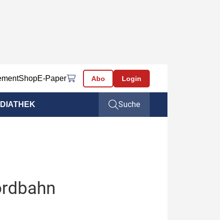
ement
Shop
E-Paper
Abo
Login
Suche
DIATHEK
ordbahn