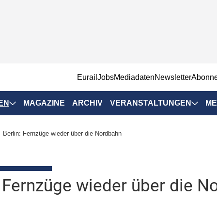
EurailJobs
Mediadaten
Newsletter
Abonn
EN
MAGAZINE
ARCHIV
VERANSTALTUNGEN
ME
Eurailpress-
Berlin: Fernzüge wieder über die Nordbahn
Veranstaltungen
Rad-Schiene Tagung
 Positionen
IRSA 2025
: Fernzüge wieder über die N
n & Märkte
Branchentermine
ervices