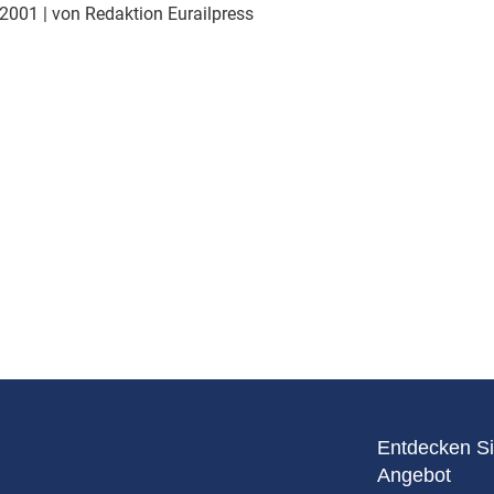
Eurailpress Career Boost
 2001
| von Redaktion Eurailpress
 & Komponenten
ur & Ausrüstung
Entdecken Si
Angebot