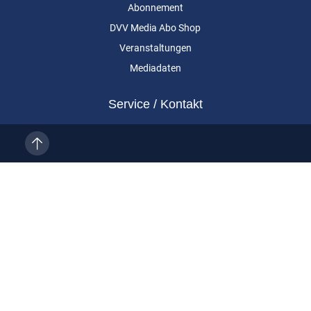
Abonnement
DVV Media Abo Shop
Veranstaltungen
Mediadaten
Service / Kontakt
Kundenservice
Vertragskündigung
Kontakt
Über uns
Impressum
Datenschutz
AGB
Cookie-Einstellungen
Eurailpress ist eine Marke der DVV Media Group GmbH