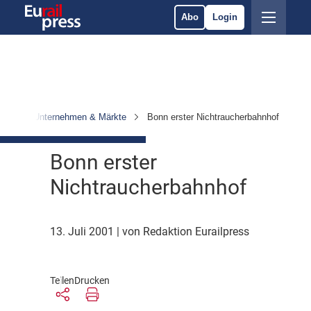
Abo
Login
ten
Unternehmen & Märkte
Bonn erster Nichtraucherbahnhof
Bonn erster
Nichtraucherbahnhof
13. Juli 2001
| von Redaktion Eurailpress
Teilen
Drucken