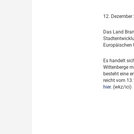
Politik
Fahrzeuge
12. Dezember
Verbände: Wer spricht für
Infrastrukt
wen?
ÖPNV
D
as Land Bran
Marktplatz: Wer macht was?
Stadtentwickl
Europäischen 
Start-Up-Check
E
s handelt sic
Thema des Monats
Wittenberge m
besteht eine e
Dossier: Generalsanierung
reicht vom 13.
hier.
(wkz/ici)
Dossier: ETCS
Dossier:
Stellwerksbesetzung