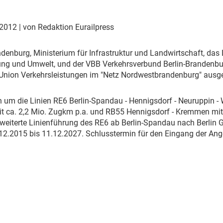
Eurailpress Career Boost
 & Komponenten
 2012
| von Redaktion Eurailpress
ur & Ausrüstung
denburg, Ministerium für Infrastruktur und Landwirtschaft, das 
ung und Umwelt, und der VBB Verkehrsverbund Berlin-Brandenb
Union Verkehrsleistungen im "Netz Nordwestbrandenburg" ausg
h um die Linien RE6 Berlin-Spandau - Hennigsdorf - Neuruppin - W
it ca. 2,2 Mio. Zugkm p.a. und RB55 Hennigsdorf - Kremmen mit
rweiterte Linienführung des RE6 ab Berlin-Spandau nach Berlin 
12.2015 bis 11.12.2027. Schlusstermin für den Eingang der Ange