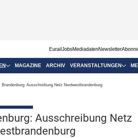
EurailJobs
Mediadaten
Newsletter
Abonn
EN
MAGAZINE
ARCHIV
VERANSTALTUNGEN
ME
Eurailpress-
Brandenburg: Ausschreibung Netz Nordwestbrandenburg
Veranstaltungen
Rad-Schiene Tagung
 Positionen
IRSA 2025
nburg: Ausschreibung Netz
n & Märkte
Branchentermine
estbrandenburg
ervices