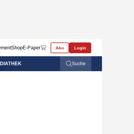
ement
Shop
E-Paper
Abo
Login
Suche
DIATHEK