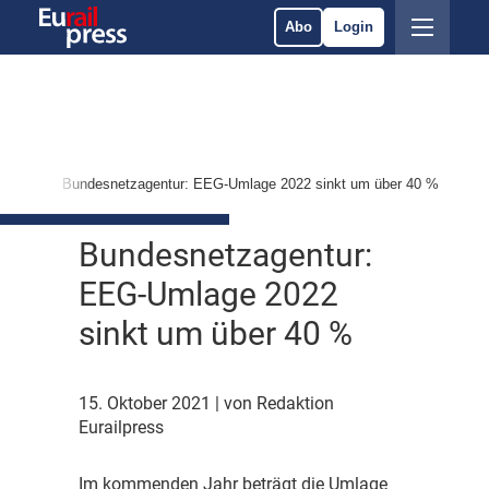
Abo
Login
ärkte
Bundesnetzagentur: EEG-Umlage 2022 sinkt um über 40 %
Bundesnetzagentur:
EEG-Umlage 2022
sinkt um über 40 %
15. Oktober 2021
| von Redaktion
Eurailpress
I
m kommenden Jahr beträgt die Umlage