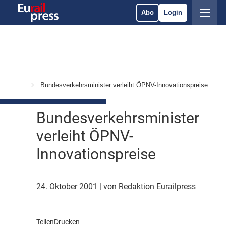
Abo
Login
& Märkte
Bundesverkehrsminister verleiht ÖPNV-Innovationspreise
Bundesverkehrsminister
verleiht ÖPNV-
Innovationspreise
24. Oktober 2001
| von Redaktion Eurailpress
Teilen
Drucken