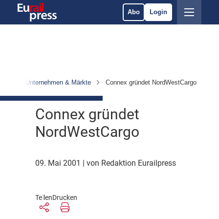
Abo
Login
hten
Unternehmen & Märkte
Connex gründet NordWestCargo
Connex gründet
NordWestCargo
09. Mai 2001
| von Redaktion Eurailpress
Teilen
Drucken