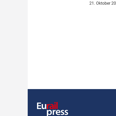
21. Oktober 2
Politik
Fahrzeuge
Verbände: Wer spricht für
Infrastrukt
wen?
ÖPNV
Marktplatz: Wer macht was?
Start-Up-Check
Thema des Monats
Dossier: Generalsanierung
Dossier: ETCS
Dossier:
Stellwerksbesetzung