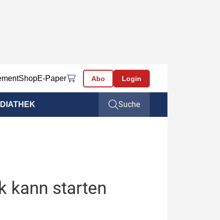
ement
Shop
E-Paper
Abo
Login
Suche
DIATHEK
k kann starten