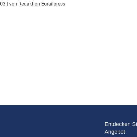
Eurailpress Career Boost
003
| von Redaktion Eurailpress
 & Komponenten
ur & Ausrüstung
Entdecken Si
Angebot