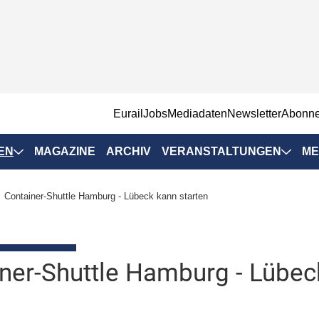
EurailJobs
Mediadaten
Newsletter
Abonn
EN
MAGAZINE
ARCHIV
VERANSTALTUNGEN
ME
Eurailpress-
Container-Shuttle Hamburg - Lübeck kann starten
Veranstaltungen
Rad-Schiene Tagung
 Positionen
IRSA 2025
ner-Shuttle Hamburg - Lübec
n & Märkte
Branchentermine
ervices