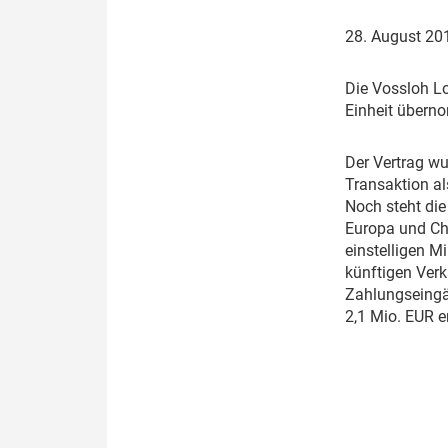
Politik
Fahrzeuge
28. August 2
Verbände: Wer spricht für
Infrastrukt
wen?
D
ie Vossloh L
ÖPNV
Einheit übern
Marktplatz: Wer macht was?
D
er Vertrag w
Start-Up-Check
Transaktion al
Noch steht die
Thema des Monats
Europa und Chi
einstelligen M
Dossier: Generalsanierung
künftigen Ver
Zahlungseingä
Dossier: ETCS
2,1 Mio. EUR e
Dossier:
Stellwerksbesetzung