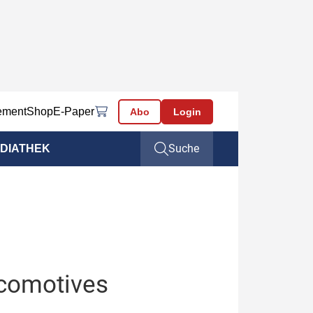
ement
Shop
E-Paper
Abo
Login
Suche
DIATHEK
comotives