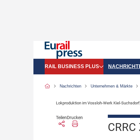
RAIL BUSINESS PLUS
NACHRICHT
Organigramme
Politik
Nachrichten
Unternehmen & Märkte
SGV-Marktdaten
Recht
Lokproduktion im Vossloh-Werk Kiel-Suchsdorf; 
SPNV-Marktdaten
Personen &
Teilen
Drucken
Bilanzen
Unternehme
CRRC 
Recht
Betrieb & S