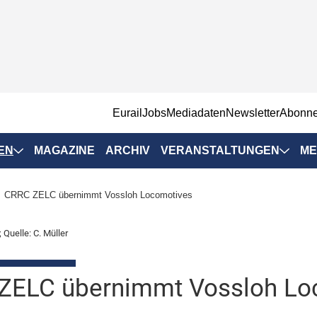
EurailJobs
Mediadaten
Newsletter
Abonn
EN
MAGAZINE
ARCHIV
VERANSTALTUNGEN
ME
Eurailpress-
CRRC ZELC übernimmt Vossloh Locomotives
Veranstaltungen
Rad-Schiene Tagung
Quelle: C. Müller
 Positionen
IRSA 2025
n & Märkte
ZELC übernimmt Vossloh Lo
Branchentermine
ervices