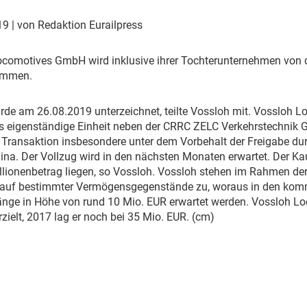
Eurailpress Career Boost
 & Komponenten
019
| von Redaktion Eurailpress
ur & Ausrüstung
ocomotives GmbH wird inklusive ihrer Tochterunternehmen von 
ommen.
urde am 26.08.2019 unterzeichnet, teilte Vossloh mit. Vossloh L
s eigenständige Einheit neben der CRRC ZELC Verkehrstechnik G
 Transaktion insbesondere unter dem Vorbehalt der Freigabe du
na. Der Vollzug wird in den nächsten Monaten erwartet. Der Ka
illionenbetrag liegen, so Vossloh. Vossloh stehen im Rahmen de
kauf bestimmter Vermögensgegenstände zu, woraus in den kom
nge in Höhe von rund 10 Mio. EUR erwartet werden. Vossloh Lo
rzielt, 2017 lag er noch bei 35 Mio. EUR. (cm)