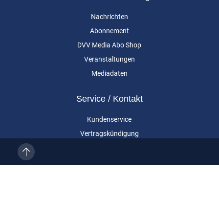
Nachrichten
Abonnement
DVV Media Abo Shop
Veranstaltungen
Mediadaten
Service / Kontakt
Kundenservice
Vertragskündigung
Kontakt
Über uns
Impressum
Datenschutz
AGB
Cookie-Einstellungen
Eurailpress ist eine Marke der DVV Media Group GmbH