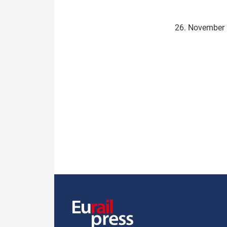
Politik
Fahrzeuge
26. November
Verbände: Wer spricht für
Infrastrukt
wen?
ÖPNV
Marktplatz: Wer macht was?
Start-Up-Check
Thema des Monats
Dossier: Generalsanierung
Dossier: ETCS
Dossier:
Stellwerksbesetzung