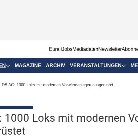
EurailJobs
Mediadaten
Newsletter
Abonn
EN
MAGAZINE
ARCHIV
VERANSTALTUNGEN
ME
Eurailpress-
DB AG: 1000 Loks mit modernen Vorwärmanlagen ausgerüstet
Veranstaltungen
Rad-Schiene Tagung
 Positionen
IRSA 2025
: 1000 Loks mit modernen 
n & Märkte
Branchentermine
üstet
ervices