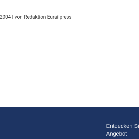
Eurailpress Career Boost
 & Komponenten
 2004
| von Redaktion Eurailpress
ur & Ausrüstung
Entdecken Si
Angebot