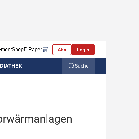
ement
Shop
E-Paper
Abo
Login
Suche
DIATHEK
Vorwärmanlagen