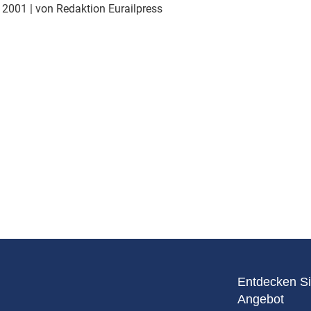
Eurailpress Career Boost
r 2001
| von Redaktion Eurailpress
 & Komponenten
ur & Ausrüstung
Entdecken Si
Angebot