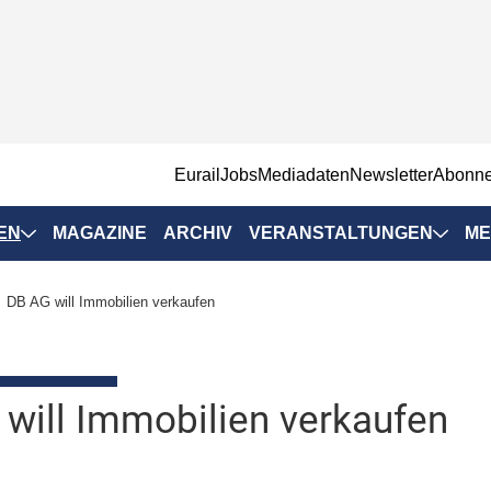
EurailJobs
Mediadaten
Newsletter
Abonn
EN
MAGAZINE
ARCHIV
VERANSTALTUNGEN
ME
Eurailpress-
DB AG will Immobilien verkaufen
Veranstaltungen
Rad-Schiene Tagung
 Positionen
IRSA 2025
will Immobilien verkaufen
n & Märkte
Branchentermine
ervices