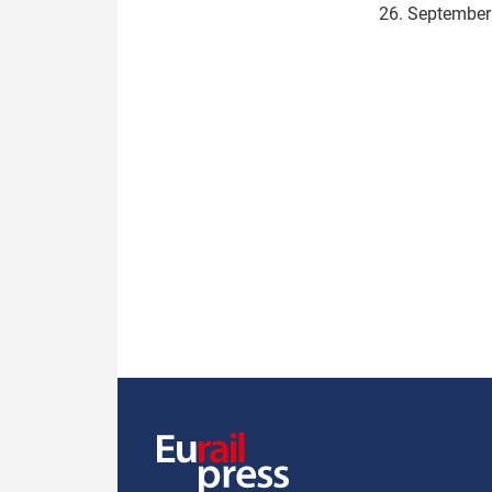
26. Septembe
Politik
Fahrzeuge
Verbände: Wer spricht für
Infrastrukt
wen?
ÖPNV
Marktplatz: Wer macht was?
Start-Up-Check
Thema des Monats
Dossier: Generalsanierung
Dossier: ETCS
Dossier:
Stellwerksbesetzung