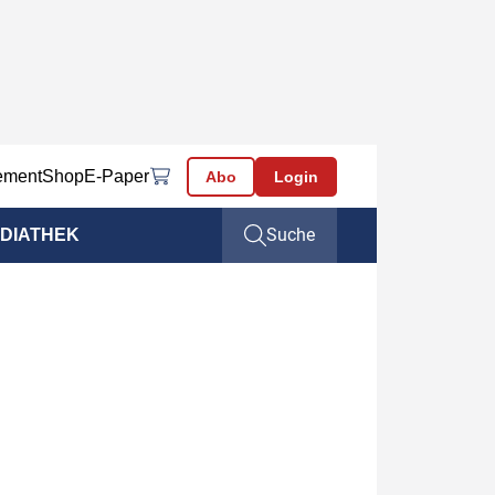
ement
Shop
E-Paper
Abo
Login
Suche
DIATHEK