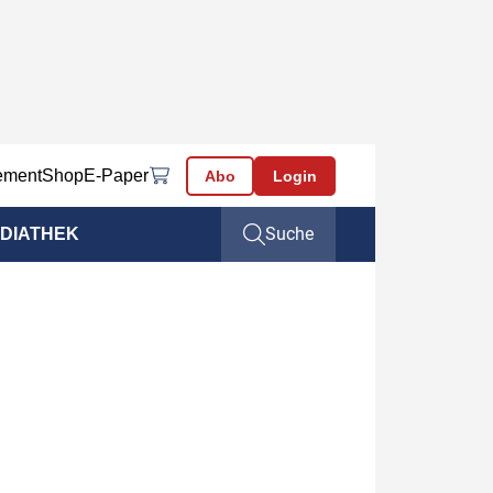
ement
Shop
E-Paper
Abo
Login
Suche
DIATHEK