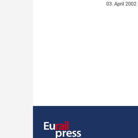
03. April 2002
Politik
Fahrzeuge
Verbände: Wer spricht für
Infrastrukt
wen?
ÖPNV
Marktplatz: Wer macht was?
Start-Up-Check
Thema des Monats
Dossier: Generalsanierung
Dossier: ETCS
Dossier:
Stellwerksbesetzung