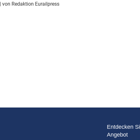
Eurailpress Career Boost
| von Redaktion Eurailpress
 & Komponenten
ur & Ausrüstung
Entdecken Si
Angebot