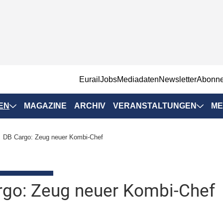
EurailJobs
Mediadaten
Newsletter
Abonn
EN
MAGAZINE
ARCHIV
VERANSTALTUNGEN
ME
Eurailpress-
DB Cargo: Zeug neuer Kombi-Chef
Veranstaltungen
Rad-Schiene Tagung
 Positionen
IRSA 2025
rgo: Zeug neuer Kombi-Chef
n & Märkte
Branchentermine
ervices