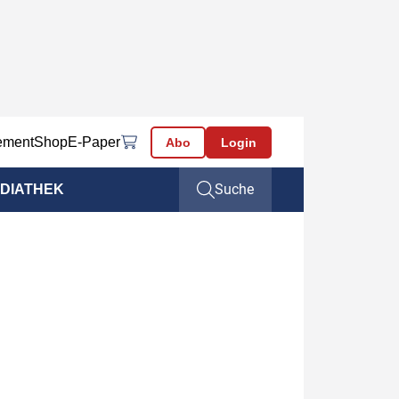
ement
Shop
E-Paper
Abo
Login
Suche
DIATHEK