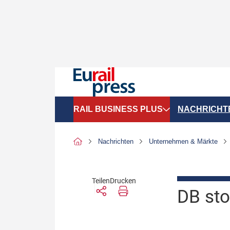
RAIL BUSINESS PLUS
NACHRICHT
Organigramme
Politik
Nachrichten
Unternehmen & Märkte
SGV-Marktdaten
Recht
SPNV-Marktdaten
Personen &
Teilen
Drucken
DB sto
Bilanzen
Unternehme
Recht
Betrieb & S