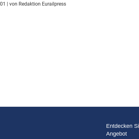
Eurailpress Career Boost
001
| von Redaktion Eurailpress
 & Komponenten
ur & Ausrüstung
Entdecken Si
Angebot