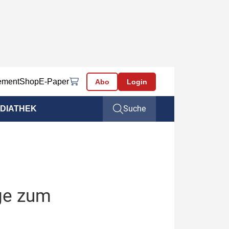
ement
Shop
E-Paper
Abo
Login
Suche
DIATHEK
ge zum