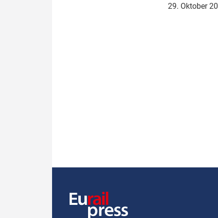
29. Oktober 2
Politik
Fahrzeuge
Verbände: Wer spricht für
Infrastrukt
wen?
ÖPNV
Marktplatz: Wer macht was?
Start-Up-Check
Thema des Monats
Dossier: Generalsanierung
Dossier: ETCS
Dossier:
Stellwerksbesetzung