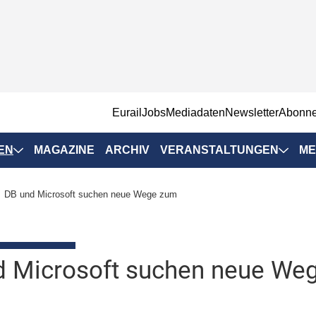
EurailJobs
Mediadaten
Newsletter
Abonn
EN
MAGAZINE
ARCHIV
VERANSTALTUNGEN
ME
Eurailpress-
DB und Microsoft suchen neue Wege zum
Veranstaltungen
Rad-Schiene Tagung
 Positionen
IRSA 2025
d Microsoft suchen neue We
n & Märkte
Branchentermine
ervices