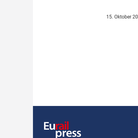
Politik
Fahrzeuge
15. Oktober 2
Verbände: Wer spricht für
Infrastrukt
wen?
ÖPNV
Marktplatz: Wer macht was?
Start-Up-Check
Thema des Monats
Dossier: Generalsanierung
Dossier: ETCS
Dossier:
Stellwerksbesetzung