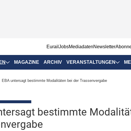
EurailJobs
Mediadaten
Newsletter
Abonn
EN
MAGAZINE
ARCHIV
VERANSTALTUNGEN
ME
Eurailpress-
EBA untersagt bestimmte Modalitäten bei der Trassenvergabe
Veranstaltungen
Rad-Schiene Tagung
 Positionen
IRSA 2025
tersagt bestimmte Modalität
n & Märkte
Branchentermine
envergabe
ervices