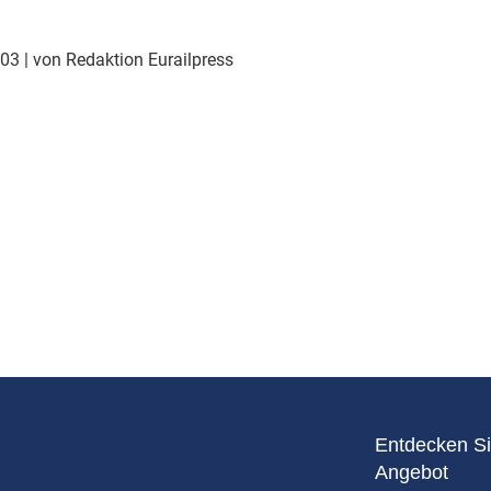
Eurailpress Career Boost
 & Komponenten
003
| von Redaktion Eurailpress
ur & Ausrüstung
Entdecken Si
Angebot