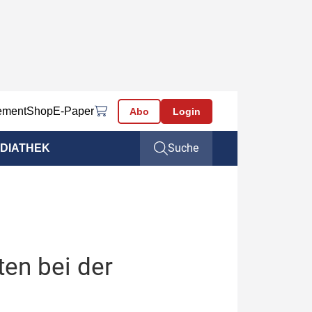
ement
Shop
E-Paper
Abo
Login
Suche
DIATHEK
en bei der