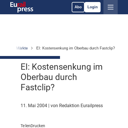
Abo
Login
nehmen & Märkte
EI: Kostensenkung im Oberbau durch Fastclip?
EI: Kostensenkung im
Oberbau durch
Fastclip?
11. Mai 2004
| von Redaktion Eurailpress
Teilen
Drucken