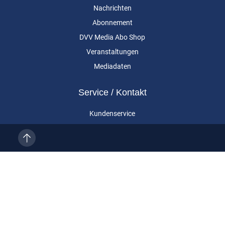
Nachrichten
Abonnement
DVV Media Abo Shop
Veranstaltungen
Mediadaten
Service / Kontakt
Kundenservice
Vertragskündigung
Kontakt
Über uns
Impressum
Datenschutz
AGB
Cookie-Einstellungen
Eurailpress ist eine Marke der DVV Media Group GmbH