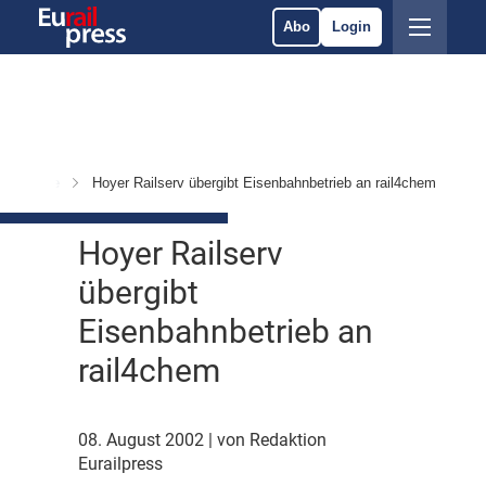
Abo
Login
 & Märkte
Hoyer Railserv übergibt Eisenbahnbetrieb an rail4chem
Hoyer Railserv
übergibt
Eisenbahnbetrieb an
rail4chem
08. August 2002
| von Redaktion
Eurailpress