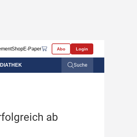
ement
Shop
E-Paper
Abo
Login
Suche
DIATHEK
folgreich ab