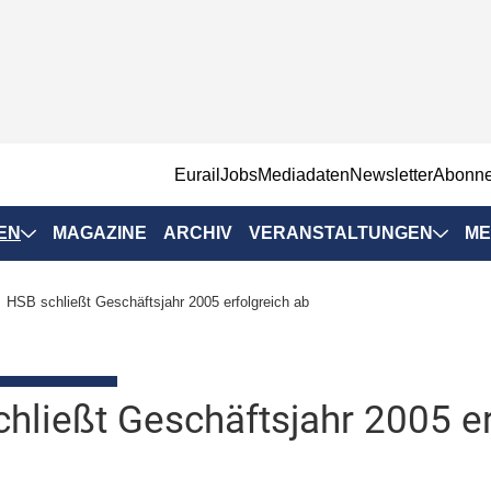
EurailJobs
Mediadaten
Newsletter
Abonn
EN
MAGAZINE
ARCHIV
VERANSTALTUNGEN
ME
Eurailpress-
HSB schließt Geschäftsjahr 2005 erfolgreich ab
Veranstaltungen
Rad-Schiene Tagung
 Positionen
IRSA 2025
hließt Geschäftsjahr 2005 er
n & Märkte
Branchentermine
ervices