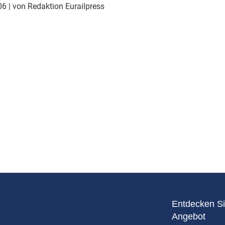
Eurailpress Career Boost
006
| von Redaktion Eurailpress
 & Komponenten
ur & Ausrüstung
Entdecken Si
Angebot