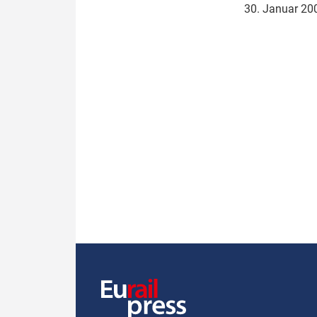
30. Januar 2
Politik
Fahrzeuge
Verbände: Wer spricht für
Infrastrukt
wen?
ÖPNV
Marktplatz: Wer macht was?
Start-Up-Check
Thema des Monats
Dossier: Generalsanierung
Dossier: ETCS
Dossier:
Stellwerksbesetzung