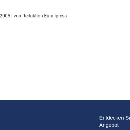
Eurailpress Career Boost
 & Komponenten
 2005
| von Redaktion Eurailpress
ur & Ausrüstung
Entdecken Si
Angebot