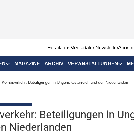
EurailJobs
Mediadaten
Newsletter
Abonn
EN
MAGAZINE
ARCHIV
VERANSTALTUNGEN
ME
Eurailpress-
Kombiverkehr: Beteiligungen in Ungarn, Österreich und den Niederlanden
Veranstaltungen
Rad-Schiene Tagung
 Positionen
IRSA 2025
erkehr: Beteiligungen in Ung
n & Märkte
Branchentermine
n Niederlanden
ervices