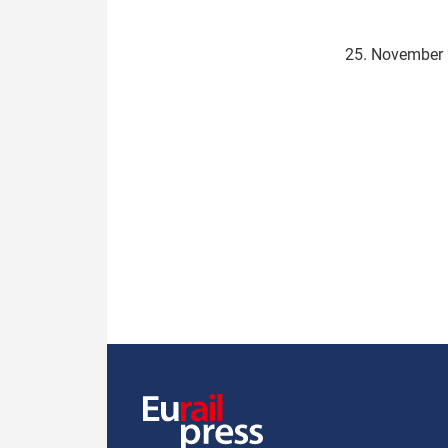
Politik
Fahrzeuge
25. November
Verbände: Wer spricht für
Infrastrukt
wen?
ÖPNV
Marktplatz: Wer macht was?
Start-Up-Check
Thema des Monats
Dossier: Generalsanierung
Dossier: ETCS
Dossier:
Stellwerksbesetzung