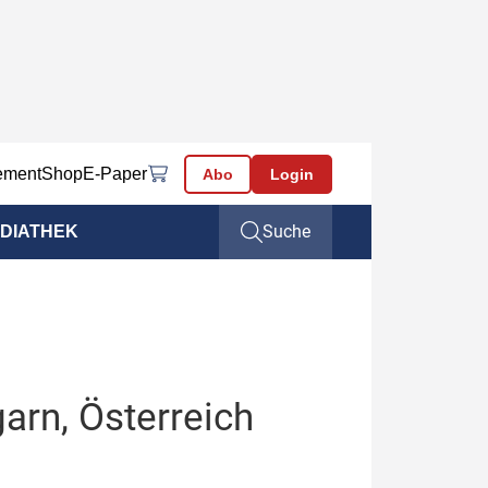
ement
Shop
E-Paper
Abo
Login
Suche
DIATHEK
arn, Österreich