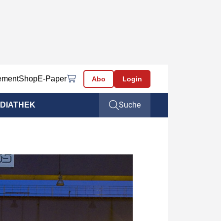
ement
Shop
E-Paper
Abo
Login
Suche
DIATHEK