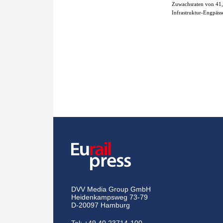
Zuwachsraten von 41,
Infrastruktur-Engpäss
DVV Media Group GmbH
Heidenkampsweg 73-79
D-20097 Hamburg
Tel:
+49 40 23714-100