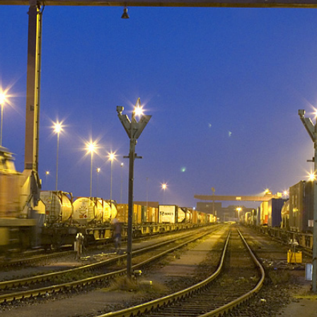
Eurailpress Career Boost
 & Komponenten
ur & Ausrüstung