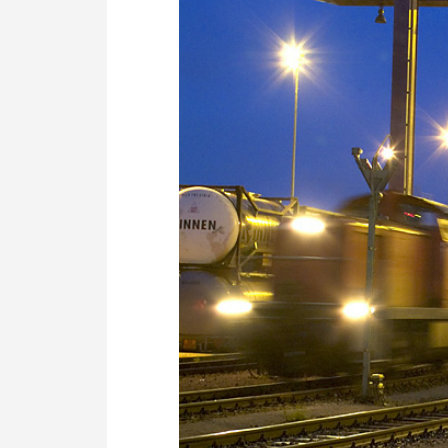
Politik
Fahrzeuge
Verbände: Wer spricht für
Infrastrukt
wen?
ÖPNV
Marktplatz: Wer macht was?
Start-Up-Check
Thema des Monats
Dossier: Generalsanierung
Dossier: ETCS
Dossier:
Stellwerksbesetzung