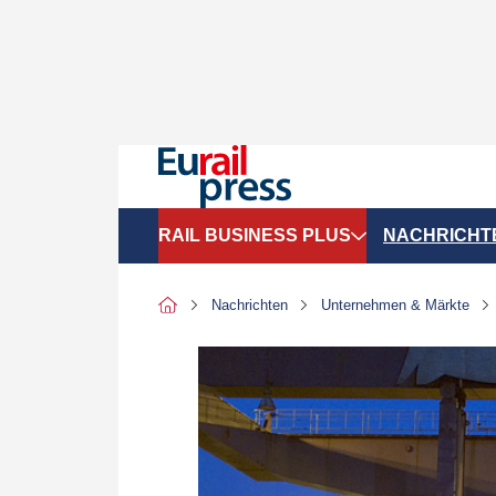
RAIL BUSINESS PLUS
NACHRICHT
Organigramme
Politik
Nachrichten
Unternehmen & Märkte
SGV-Marktdaten
Recht
SPNV-Marktdaten
Personen &
Bilanzen
Unternehme
Recht
Betrieb & S