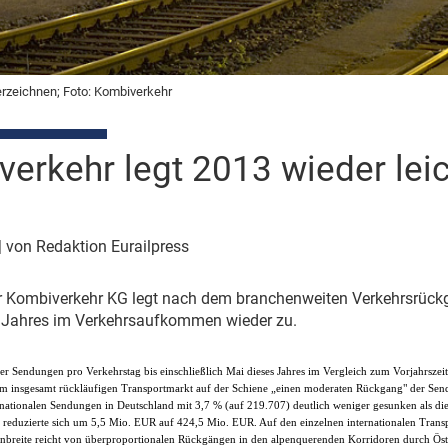
rzeichnen; Foto: Kombiverkehr
erkehr legt 2013 wieder leic
| von Redaktion Eurailpress
er Kombiverkehr KG legt nach dem branchenweiten Verkehrsrück
 Jahres im Verkehrsaufkommen wieder zu.
er Sendungen pro Verkehrstag bis einschließlich Mai dieses Jahres im Vergleich zum Vorjahrsze
m insgesamt rückläufigen Transportmarkt auf der Schiene „einen moderaten Rückgang" der 
r nationalen Sendungen in Deutschland mit 3,7 % (auf 219.707) deutlich weniger gesunken als di
 reduzierte sich um 5,5 Mio. EUR auf 424,5 Mio. EUR. Auf den einzelnen internationalen Tran
nbreite reicht von überproportionalen Rückgängen in den alpenquerenden Korridoren durch Öst