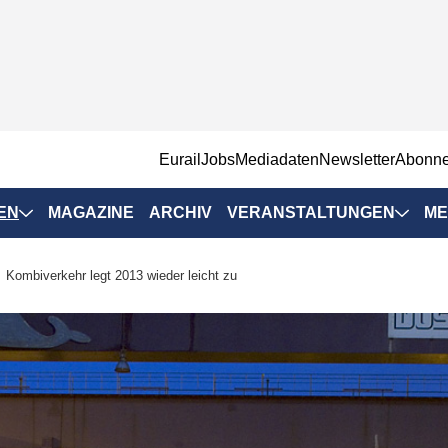
EurailJobs
Mediadaten
Newsletter
Abonn
EN
MAGAZINE
ARCHIV
VERANSTALTUNGEN
ME
Eurailpress-
Kombiverkehr legt 2013 wieder leicht zu
Veranstaltungen
Rad-Schiene Tagung
 Positionen
IRSA 2025
n & Märkte
Branchentermine
ervices