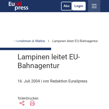
Abo
Login
hten
Unternehmen & Märkte
Lampinen leitet EU-Bahnagentur
Lampinen leitet EU-
Bahnagentur
16. Juli 2004
| von Redaktion Eurailpress
Teilen
Drucken