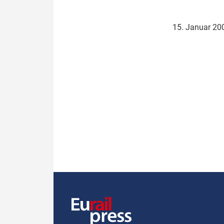
Politik
Fahrzeuge
15. Januar 2
Verbände: Wer spricht für
Infrastrukt
wen?
ÖPNV
Marktplatz: Wer macht was?
Start-Up-Check
Thema des Monats
Dossier: Generalsanierung
Dossier: ETCS
Dossier:
Stellwerksbesetzung