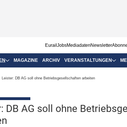
EurailJobs
Mediadaten
Newsletter
Abonn
EN
MAGAZINE
ARCHIV
VERANSTALTUNGEN
ME
Eurailpress-
Leister: DB AG soll ohne Betriebsgesellschaften arbeiten
Veranstaltungen
Rad-Schiene Tagung
 Positionen
IRSA 2025
r: DB AG soll ohne Betriebsg
n & Märkte
Branchentermine
en
ervices