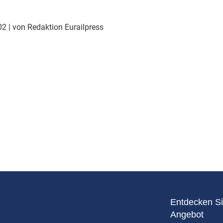
Eurailpress Career Boost
 & Komponenten
002
| von Redaktion Eurailpress
ur & Ausrüstung
Entdecken Si
Angebot