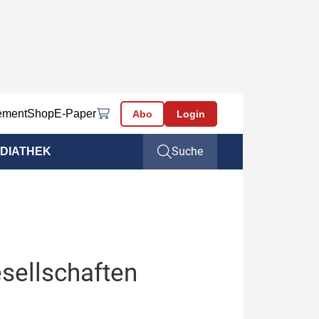
ement
Shop
E-Paper
Abo
Login
Suche
DIATHEK
esellschaften