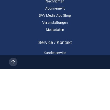
Nachrichten
Abonnement
DVV Media Abo Shop
Veranstaltungen
Mediadaten
Service / Kontakt
Kundenservice
Vertragskündigung
Kontakt
Über uns
Impressum
Datenschutz
AGB
Cookie-Einstellungen
Eurailpress ist eine Marke der DVV Media Group GmbH