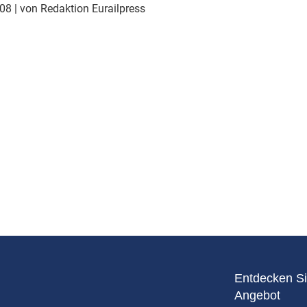
Eurailpress Career Boost
008
| von Redaktion Eurailpress
 & Komponenten
ur & Ausrüstung
Entdecken Si
Angebot