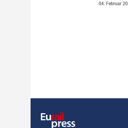
04. Februar 2
Politik
Fahrzeuge
Verbände: Wer spricht für
Infrastrukt
wen?
ÖPNV
Marktplatz: Wer macht was?
Start-Up-Check
Thema des Monats
Dossier: Generalsanierung
Dossier: ETCS
Dossier:
Stellwerksbesetzung