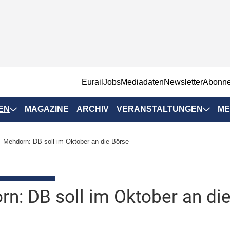
EurailJobs
Mediadaten
Newsletter
Abonn
EN
MAGAZINE
ARCHIV
VERANSTALTUNGEN
ME
Eurailpress-
Mehdorn: DB soll im Oktober an die Börse
Veranstaltungen
Rad-Schiene Tagung
 Positionen
IRSA 2025
n: DB soll im Oktober an di
n & Märkte
Branchentermine
ervices