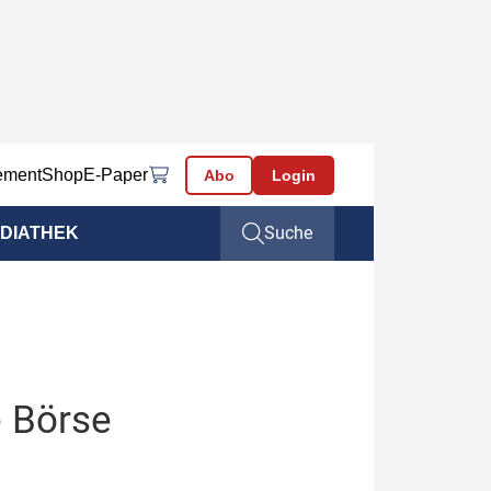
ement
Shop
E-Paper
Abo
Login
Suche
DIATHEK
e Börse