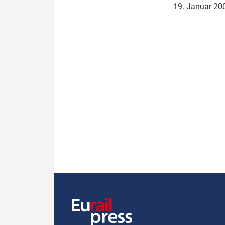
19. Januar 2
Politik
Fahrzeuge
Verbände: Wer spricht für
Infrastrukt
wen?
ÖPNV
Marktplatz: Wer macht was?
Start-Up-Check
Thema des Monats
Dossier: Generalsanierung
Dossier: ETCS
Dossier:
Stellwerksbesetzung