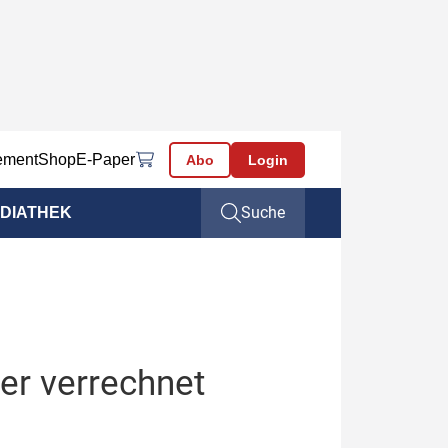
ement
Shop
E-Paper
Abo
Login
Suche
DIATHEK
er verrechnet