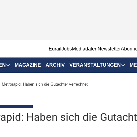
EurailJobs
Mediadaten
Newsletter
Abonn
EN
MAGAZINE
ARCHIV
VERANSTALTUNGEN
ME
Eurailpress-
Metrorapid: Haben sich die Gutachter verrechnet
Veranstaltungen
Rad-Schiene Tagung
 Positionen
IRSA 2025
apid: Haben sich die Gutacht
n & Märkte
Branchentermine
ervices