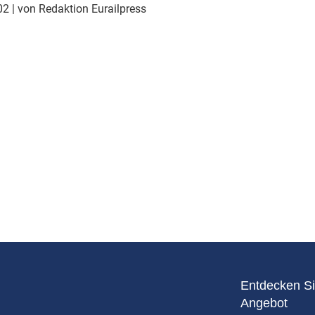
Eurailpress Career Boost
002
| von Redaktion Eurailpress
 & Komponenten
ur & Ausrüstung
Entdecken Si
Angebot