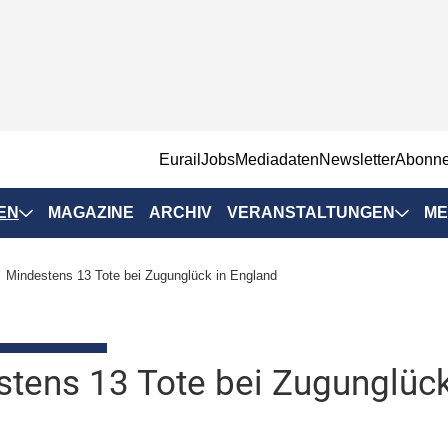
EurailJobs
Mediadaten
Newsletter
Abonn
EN
MAGAZINE
ARCHIV
VERANSTALTUNGEN
ME
Eurailpress-
Mindestens 13 Tote bei Zugunglück in England
Veranstaltungen
Rad-Schiene Tagung
 Positionen
IRSA 2025
tens 13 Tote bei Zugunglück
n & Märkte
Branchentermine
ervices