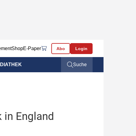
ement
Shop
E-Paper
Abo
Login
Suche
DIATHEK
 in England