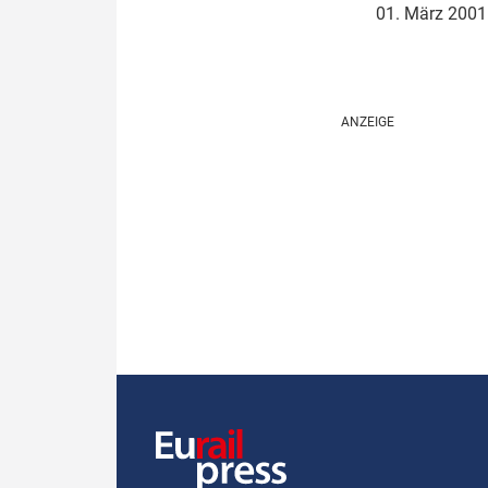
01. März 200
Politik
Fahrzeuge
Verbände: Wer spricht für
Infrastrukt
wen?
ÖPNV
Marktplatz: Wer macht was?
Start-Up-Check
Thema des Monats
Dossier: Generalsanierung
Dossier: ETCS
Dossier:
Stellwerksbesetzung