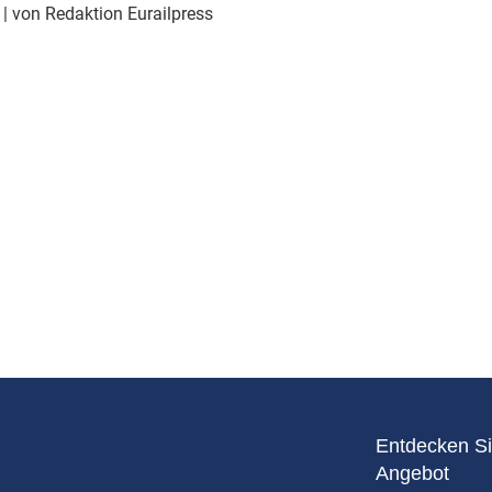
Eurailpress Career Boost
1
| von Redaktion Eurailpress
 & Komponenten
ur & Ausrüstung
Entdecken Si
Angebot