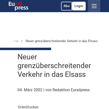
Abo
Login
men & Märkte
Neuer grenzüberschreitender Verkehr in das Elsass
Neuer
grenzüberschreitender
Verkehr in das Elsass
04. März 2002
| von Redaktion Eurailpress
Teilen
Drucken