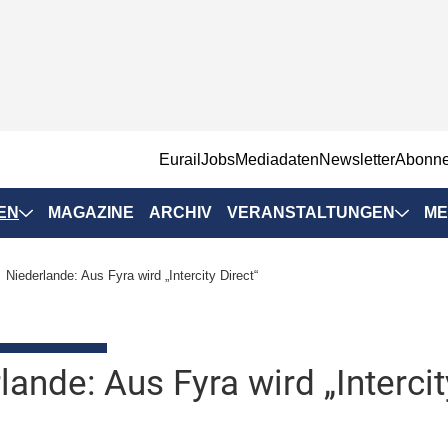
EurailJobs
Mediadaten
Newsletter
Abonn
EN
MAGAZINE
ARCHIV
VERANSTALTUNGEN
ME
Eurailpress-
Niederlande: Aus Fyra wird „Intercity Direct“
Veranstaltungen
Rad-Schiene Tagung
 Positionen
IRSA 2025
lande: Aus Fyra wird „Intercit
n & Märkte
Branchentermine
ervices