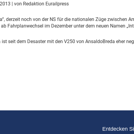
Eurailpress Career Boost
 2013
| von Redaktion Eurailpress
 & Komponenten
ur & Ausrüstung
a“, derzeit noch von der NS für die nationalen Züge zwischen 
n ab Fahrplanwechsel im Dezember unter dem neuen Namen „Inter
 ist seit dem Desaster mit den V250 von AnsaldoBreda eher nega
Entdecken Si