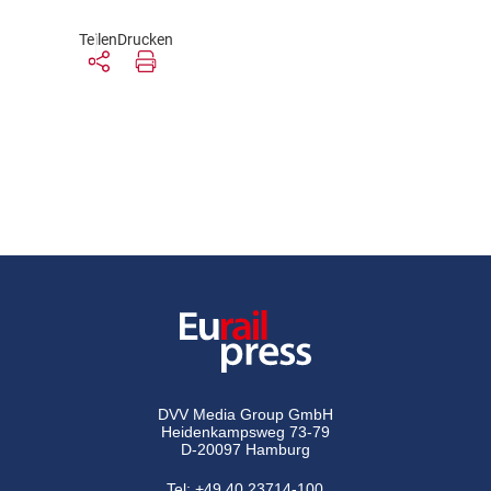
Teilen
Drucken
DVV Media Group GmbH
Heidenkampsweg 73-79
D-20097 Hamburg
Tel:
+49 40 23714-100