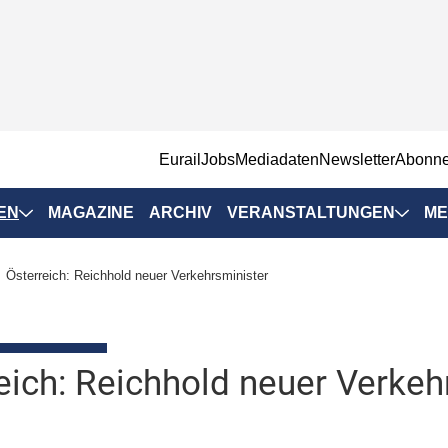
EurailJobs
Mediadaten
Newsletter
Abonn
EN
MAGAZINE
ARCHIV
VERANSTALTUNGEN
ME
Eurailpress-
Österreich: Reichhold neuer Verkehrsminister
Veranstaltungen
Rad-Schiene Tagung
 Positionen
IRSA 2025
eich: Reichhold neuer Verkeh
n & Märkte
Branchentermine
ervices