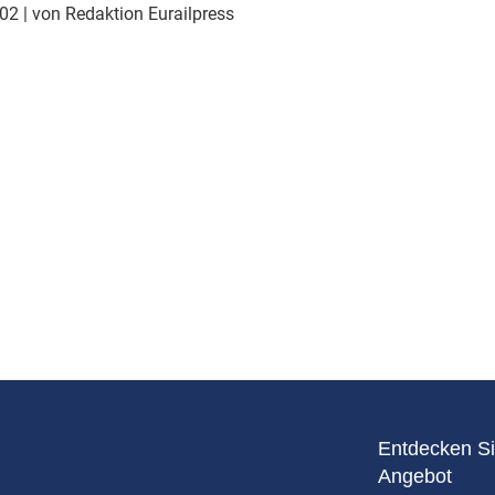
Eurailpress Career Boost
002
| von Redaktion Eurailpress
 & Komponenten
ur & Ausrüstung
Entdecken Si
Angebot