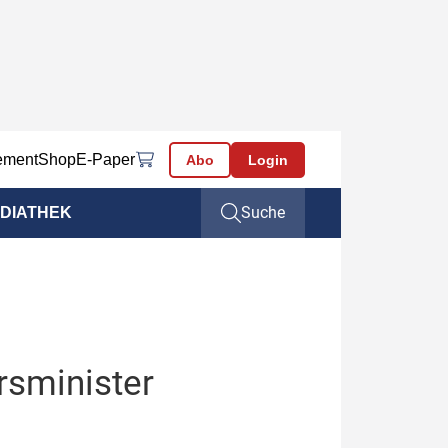
ement
Shop
E-Paper
Abo
Login
Suche
DIATHEK
rsminister