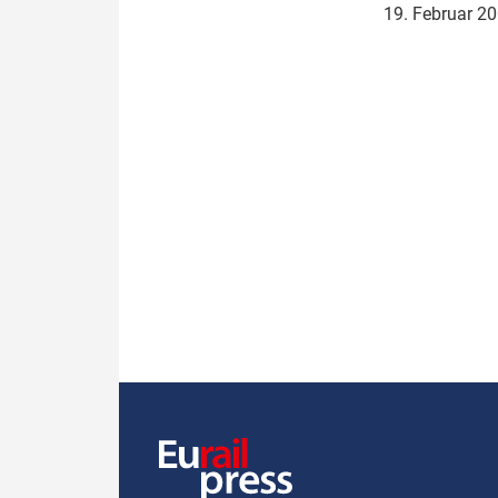
19. Februar 2
Politik
Fahrzeuge
Verbände: Wer spricht für
Infrastrukt
wen?
ÖPNV
Marktplatz: Wer macht was?
Start-Up-Check
Thema des Monats
Dossier: Generalsanierung
Dossier: ETCS
Dossier:
Stellwerksbesetzung