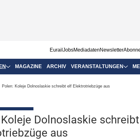
EurailJobs
Mediadaten
Newsletter
Abonn
EN
MAGAZINE
ARCHIV
VERANSTALTUNGEN
ME
Eurailpress-
Polen: Koleje Dolnoslaskie schreibt elf Elektrotriebzüge aus
Veranstaltungen
Rad-Schiene Tagung
 Positionen
IRSA 2025
 Koleje Dolnoslaskie schreibt
n & Märkte
Branchentermine
otriebzüge aus
ervices