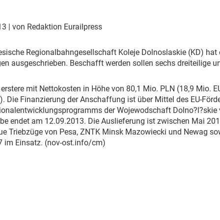
Eurailpress Career Boost
 & Komponenten
013
| von Redaktion Eurailpress
ur & Ausrüstung
lesische Regionalbahngesellschaft Koleje Dolnoslaskie (KD) hat
gen ausgeschrieben. Beschafft werden sollen sechs dreiteilige und
 erstere mit Nettokosten in Höhe von 80,1 Mio. PLN (18,9 Mio. 
). Die Finanzierung der Anschaffung ist über Mittel des EU-Fö
ionalentwicklungsprogramms der Wojewodschaft Dolno?l?skie vo
e endet am 12.09.2013. Die Auslieferung ist zwischen Mai 201
eue Triebzüge von Pesa, ZNTK Minsk Mazowiecki und Newag sowi
 im Einsatz. (nov-ost.info/cm)