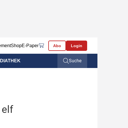
ement
Shop
E-Paper
Abo
Login
Suche
DIATHEK
 elf