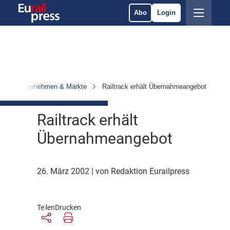
Abo
Login
n
Unternehmen & Märkte
Railtrack erhält Übernahmeangebot
Railtrack erhält
Übernahmeangebot
26. März 2002
| von Redaktion Eurailpress
Teilen
Drucken