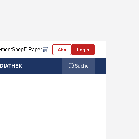
ement
Shop
E-Paper
Abo
Login
Suche
DIATHEK