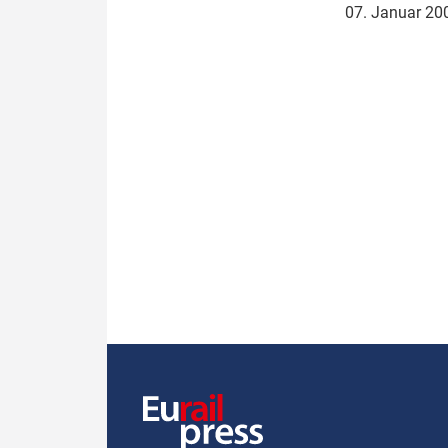
07. Januar 2
Politik
Fahrzeuge
Verbände: Wer spricht für
Infrastrukt
wen?
ÖPNV
Marktplatz: Wer macht was?
Start-Up-Check
Thema des Monats
Dossier: Generalsanierung
Dossier: ETCS
Dossier:
Stellwerksbesetzung