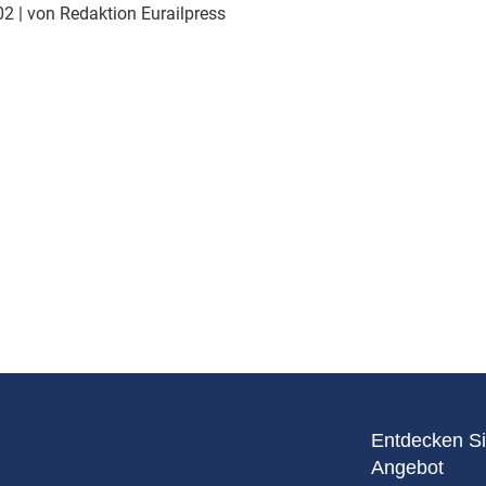
Eurailpress Career Boost
002
| von Redaktion Eurailpress
 & Komponenten
ur & Ausrüstung
Entdecken Si
Angebot