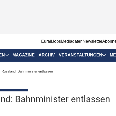
EurailJobs
Mediadaten
Newsletter
Abonn
EN
MAGAZINE
ARCHIV
VERANSTALTUNGEN
ME
Eurailpress-
Russland: Bahnminister entlassen
Veranstaltungen
Rad-Schiene Tagung
 Positionen
IRSA 2025
nd: Bahnminister entlassen
n & Märkte
Branchentermine
ervices