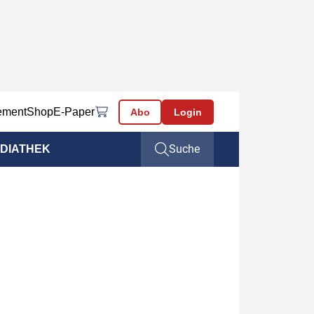
ement
Shop
E-Paper
Abo
Login
Suche
DIATHEK