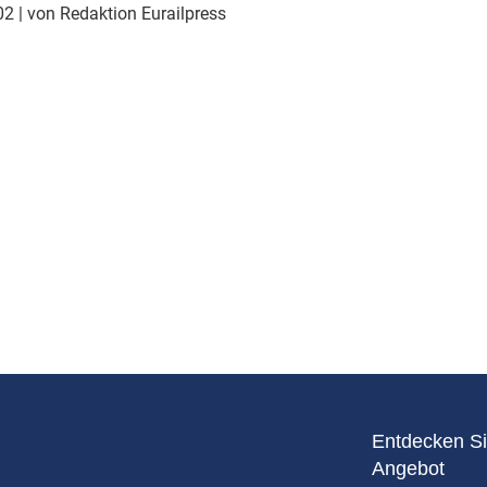
Eurailpress Career Boost
002
| von Redaktion Eurailpress
 & Komponenten
ur & Ausrüstung
Entdecken Si
Angebot