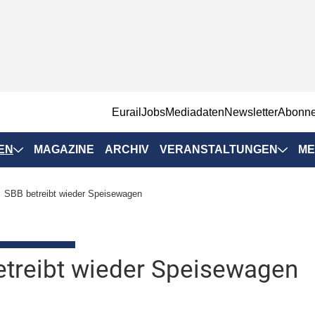
EurailJobs
Mediadaten
Newsletter
Abonn
EN
MAGAZINE
ARCHIV
VERANSTALTUNGEN
ME
Eurailpress-
SBB betreibt wieder Speisewagen
Veranstaltungen
Rad-Schiene Tagung
 Positionen
IRSA 2025
treibt wieder Speisewagen
n & Märkte
Branchentermine
ervices