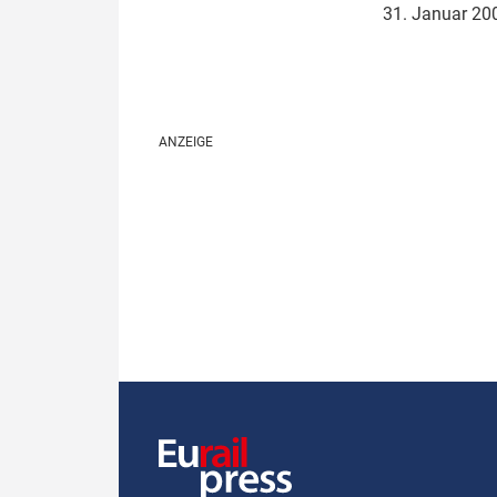
31. Januar 2
Politik
Fahrzeuge
Verbände: Wer spricht für
Infrastrukt
wen?
ÖPNV
Marktplatz: Wer macht was?
Start-Up-Check
Thema des Monats
Dossier: Generalsanierung
Dossier: ETCS
Dossier:
Stellwerksbesetzung