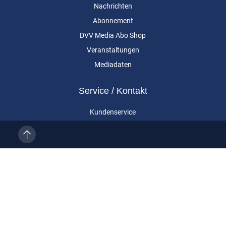
Nachrichten
Abonnement
DVV Media Abo Shop
Veranstaltungen
Mediadaten
Service / Kontakt
Kundenservice
Vertragskündigung
Kontakt
Über uns
Impressum
Datenschutz
AGB
Cookie-Einstellungen
Eurailpress ist eine Marke der DVV Media Group GmbH