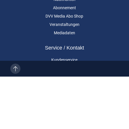
Abonnement
DVV Media Abo Shop
Veranstaltungen
Mediadaten
Service / Kontakt
Kundenservice
Vertragskündigung
Kontakt
Über uns
Impressum
Datenschutz
AGB
Cookie-Einstellungen
Eurailpress ist eine Marke der DVV Media Group GmbH