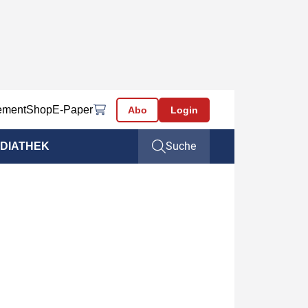
ement
Shop
E-Paper
Abo
Login
Suche
DIATHEK