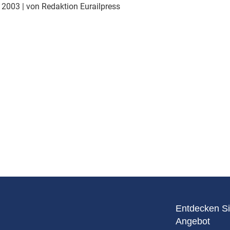
Eurailpress Career Boost
r 2003
| von Redaktion Eurailpress
 & Komponenten
ur & Ausrüstung
Entdecken Si
Angebot