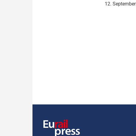
12. Septembe
Politik
Fahrzeuge
Verbände: Wer spricht für
Infrastrukt
wen?
ÖPNV
Marktplatz: Wer macht was?
Start-Up-Check
Thema des Monats
Dossier: Generalsanierung
Dossier: ETCS
Dossier:
Stellwerksbesetzung