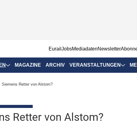
EurailJobs
Mediadaten
Newsletter
Abonn
EN
MAGAZINE
ARCHIV
VERANSTALTUNGEN
ME
Eurailpress-
Siemens Retter von Alstom?
Veranstaltungen
Rad-Schiene Tagung
 Positionen
IRSA 2025
s Retter von Alstom?
n & Märkte
Branchentermine
ervices