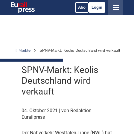
Abo
Login
rnehmen & Märkte
SPNV-Markt: Keolis Deutschland wird verkauft
SPNV-Markt: Keolis
Deutschland wird
verkauft
04. Oktober 2021
| von Redaktion
Eurailpress
D
er Nahverkehr Westfalen-Lippe (NWL) hat