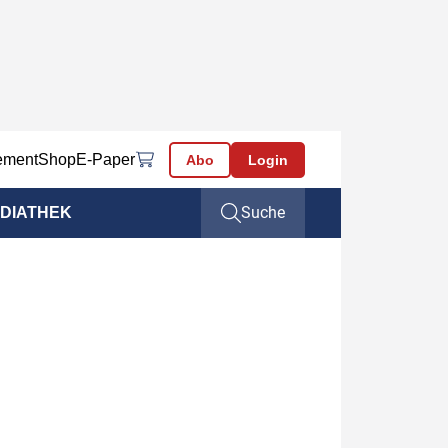
ement
Shop
E-Paper
Abo
Login
Suche
DIATHEK