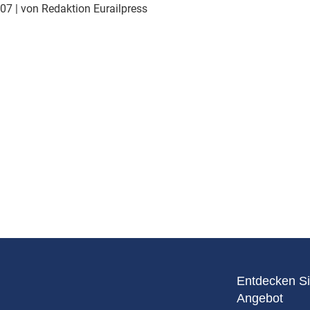
Eurailpress Career Boost
007
| von Redaktion Eurailpress
 & Komponenten
ur & Ausrüstung
Entdecken Si
Angebot