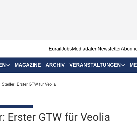
EurailJobs
Mediadaten
Newsletter
Abonn
EN
MAGAZINE
ARCHIV
VERANSTALTUNGEN
ME
Eurailpress-
Stadler: Erster GTW für Veolia
Veranstaltungen
Rad-Schiene Tagung
 Positionen
IRSA 2025
r: Erster GTW für Veolia
n & Märkte
Branchentermine
ervices