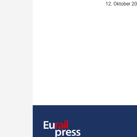
12. Oktober 2
Politik
Fahrzeuge
Verbände: Wer spricht für
Infrastrukt
wen?
ÖPNV
Marktplatz: Wer macht was?
Start-Up-Check
Thema des Monats
Dossier: Generalsanierung
Dossier: ETCS
Dossier:
Stellwerksbesetzung