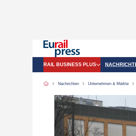
RAIL BUSINESS PLUS
NACHRICHT
Organigramme
Politik
Nachrichten
Unternehmen & Märkte
SGV-Marktdaten
Recht
SPNV-Marktdaten
Personen &
Bilanzen
Unternehme
Recht
Betrieb & S