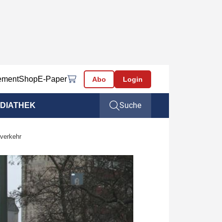
ement
Shop
E-Paper
Abo
Login
Suche
DIATHEK
verkehr