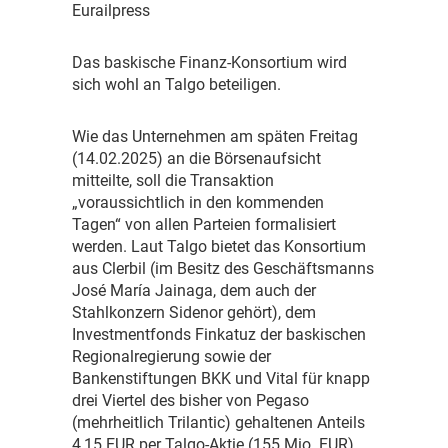
Eurailpress
D
as baskische Finanz-Konsortium wird
sich wohl an Talgo beteiligen.
W
ie das Unternehmen am späten Freitag
(14.02.2025) an die Börsenaufsicht
mitteilte, soll die Transaktion
„voraussichtlich in den kommenden
Tagen“ von allen Parteien formalisiert
werden. Laut Talgo bietet das Konsortium
aus Clerbil (im Besitz des Geschäftsmanns
José María Jainaga, dem auch der
Stahlkonzern Sidenor gehört), dem
Investmentfonds Finkatuz der baskischen
Regionalregierung sowie der
Bankenstiftungen BKK und Vital für knapp
drei Viertel des bisher von Pegaso
(mehrheitlich Trilantic) gehaltenen Anteils
4,15 EUR per Talgo-Aktie (155 Mio. EUR).