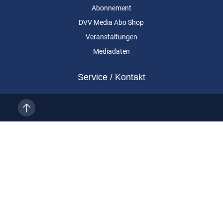
Abonnement
DVV Media Abo Shop
Veranstaltungen
Mediadaten
Service / Kontakt
Kundenservice
Vertragskündigung
Kontakt
Über uns
Impressum
Datenschutz
AGB
Cookie-Einstellungen
Eurailpress ist eine Marke der DVV Media Group GmbH