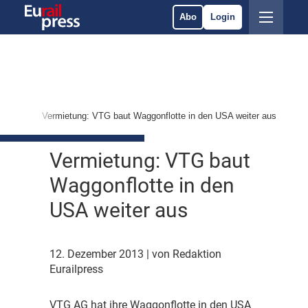
Abo
Login
ärkte
Vermietung: VTG baut Waggonflotte in den USA weiter aus
Vermietung: VTG baut
Waggonflotte in den
USA weiter aus
12. Dezember 2013
| von Redaktion
Eurailpress
V
TG AG hat ihre Waggonflotte in den USA