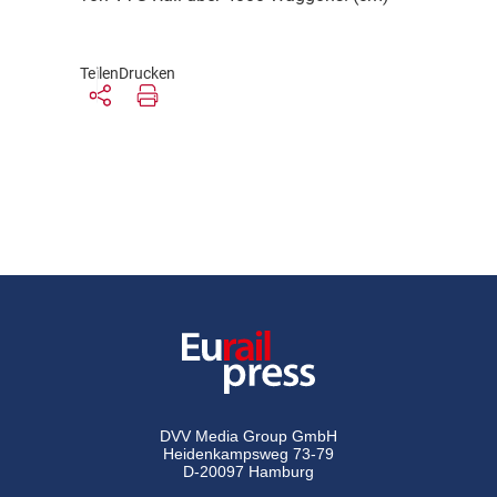
Teilen
Drucken
DVV Media Group GmbH
Heidenkampsweg 73-79
D-20097 Hamburg