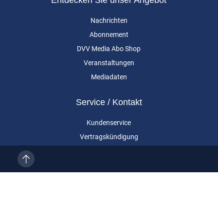
Entdecken Sie unser Angebot
Nachrichten
Abonnement
DVV Media Abo Shop
Veranstaltungen
Mediadaten
Service / Kontakt
Kundenservice
Vertragskündigung
Kontakt
Über uns
Impressum
Datenschutz
AGB
Cookie-Einstellungen
Eurailpress ist eine Marke der DVV Media Group GmbH