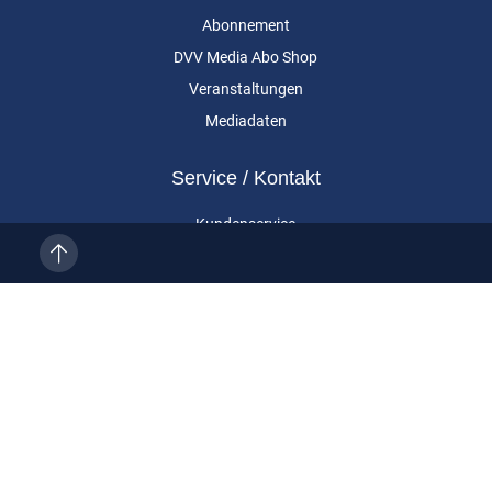
Abonnement
DVV Media Abo Shop
Veranstaltungen
Mediadaten
Service / Kontakt
Kundenservice
Vertragskündigung
Kontakt
Über uns
Impressum
Datenschutz
AGB
Cookie-Einstellungen
Eurailpress ist eine Marke der DVV Media Group GmbH