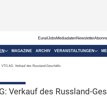
EurailJobs
Mediadaten
Newsletter
Abonn
EN
MAGAZINE
ARCHIV
VERANSTALTUNGEN
ME
Eurailpress-
VTG AG: Verkauf des Russland-Geschäfts
Veranstaltungen
Rad-Schiene Tagung
 Positionen
IRSA 2025
: Verkauf des Russland-Ges
n & Märkte
Branchentermine
ervices