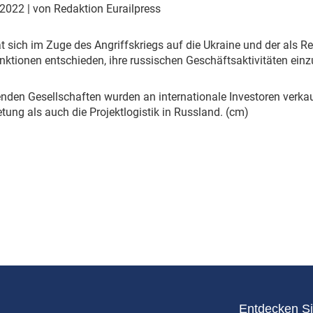
Eurailpress Career Boost
 2022
| von Redaktion Eurailpress
 & Komponenten
ur & Ausrüstung
t sich im Zuge des Angriffskriegs auf die Ukraine und der als 
ktionen entschieden, ihre russischen Geschäftsaktivitäten einzu
nden Gesellschaften wurden an internationale Investoren verkauf
ng als auch die Projektlogistik in Russland. (cm)
Entdecken Si