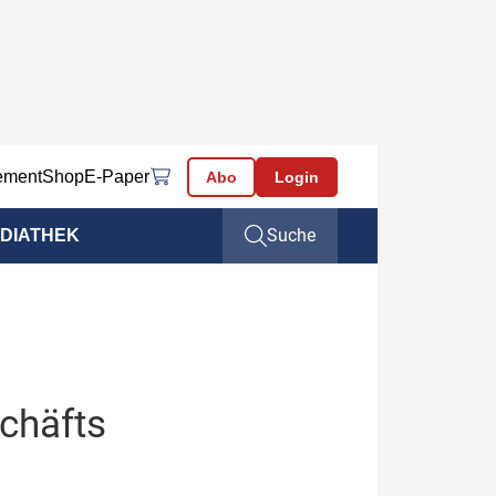
ement
Shop
E-Paper
Abo
Login
Suche
DIATHEK
chäfts