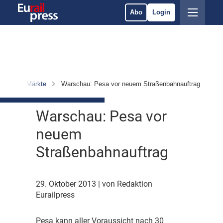
Abo
Login
ehmen & Märkte
Warschau: Pesa vor neuem Straßenbahnauftrag
Warschau: Pesa vor
neuem
Straßenbahnauftrag
29. Oktober 2013
| von Redaktion
Eurailpress
P
esa kann aller Voraussicht nach 30