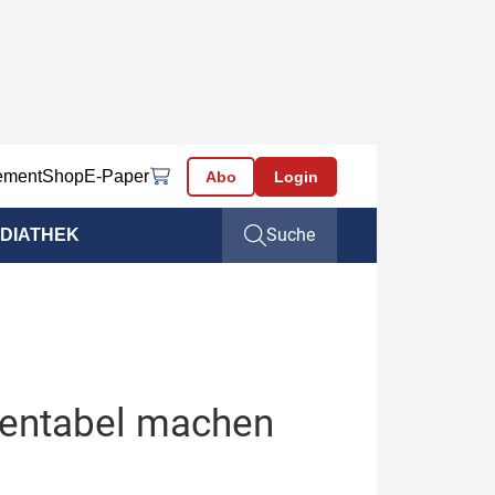
ement
Shop
E-Paper
Abo
Login
Suche
DIATHEK
rentabel machen