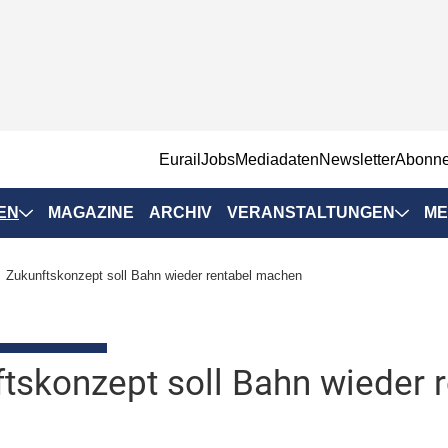
EurailJobs
Mediadaten
Newsletter
Abonn
EN
MAGAZINE
ARCHIV
VERANSTALTUNGEN
ME
Eurailpress-
Zukunftskonzept soll Bahn wieder rentabel machen
Veranstaltungen
Rad-Schiene Tagung
 Positionen
IRSA 2025
tskonzept soll Bahn wieder 
n & Märkte
Branchentermine
ervices