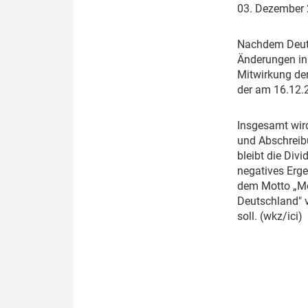
03. Dezember
Politik
Fahrzeuge
Verbände: Wer spricht für
Infrastrukt
N
achdem Deut
wen?
Änderungen in 
ÖPNV
Mitwirkung de
Marktplatz: Wer macht was?
der am 16.12.2
Start-Up-Check
I
nsgesamt wir
und Abschreib
Thema des Monats
bleibt die Div
negatives Erg
Dossier: Generalsanierung
dem Motto „Me
Deutschland" v
Dossier: ETCS
soll. (wkz/ici)
Dossier:
Stellwerksbesetzung