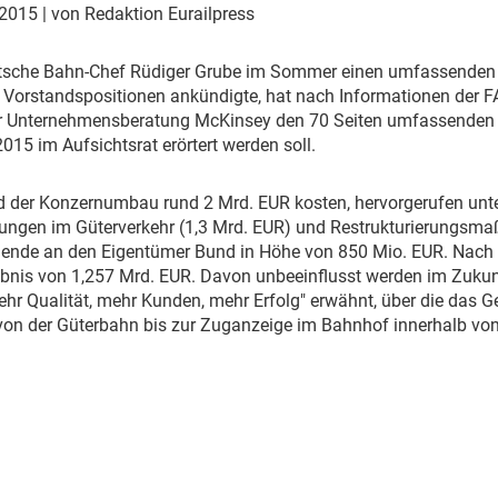
Eurailpress Career Boost
 2015
| von Redaktion Eurailpress
 & Komponenten
ur & Ausrüstung
sche Bahn-Chef Rüdiger Grube im Sommer einen umfassenden
Vorstandspositionen ankündigte, hat nach Informationen der FA
r Unternehmensberatung McKinsey den 70 Seiten umfassenden B
015 im Aufsichtsrat erörtert werden soll.
d der Konzernumbau rund 2 Mrd. EUR kosten, hervorgerufen un
ungen im Güterverkehr (1,3 Mrd. EUR) und Restrukturierungsm
idende an den Eigentümer Bund in Höhe von 850 Mio. EUR. Nach 
ebnis von 1,257 Mrd. EUR. Davon unbeeinflusst werden im Zukun
hr Qualität, mehr Kunden, mehr Erfolg" erwähnt, über die das 
on der Güterbahn bis zur Zuganzeige im Bahnhof innerhalb von 